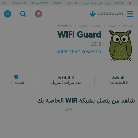
CAPCUT
روبوتات الدردشة المدعومة بالذكاء الاصطناعي
MANUS
MALWAREBYTES
MANGA APPS
ANKI
WINDOWS
/
تطبيقات
/
الإنترنت
/
الشبكات
/
WIFI GUARD
WIFI Guard
25.12
SoftPerfect Research
573.4 k
3.6
عدد مرات التنزيل
8
التعليقات
الحماية
شاهد من يتصل بشبكة WiFi الخاصة بك
الإشهار