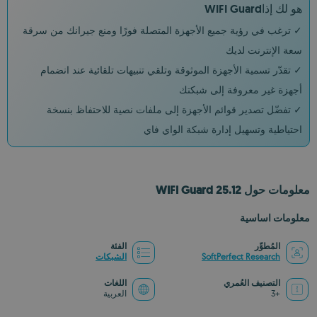
هو لك إذاWIFI Guard
✓ ترغب في رؤية جميع الأجهزة المتصلة فورًا ومنع جيرانك من سرقة
سعة الإنترنت لديك
✓ تقدّر تسمية الأجهزة الموثوقة وتلقي تنبيهات تلقائية عند انضمام
أجهزة غير معروفة إلى شبكتك
✓ تفضّل تصدير قوائم الأجهزة إلى ملفات نصية للاحتفاظ بنسخة
احتياطية وتسهيل إدارة شبكة الواي فاي
معلومات حول WIFI Guard 25.12
معلومات اساسية
المُطوِّر
الفئة
SoftPerfect Research
الشبكات
التصنيف العُمري
اللغات
+3
العربية