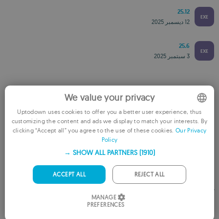
25.12
EXE
12 ديسمبر 2025
25.6
EXE
3 سبتمبر 2025
متوفر من أجل المنصات الأخرى
We value your privacy
Uptodown uses cookies to offer you a better user experience, thus
WiFi Guard لـ Mac‏
customizing the content and ads we display to match your interests. By
ENGLISH
clicking “Accept all” you agree to the use of these cookies.
Our Privacy
Policy
FRENCH
SHOW ALL PARTNERS
(1910) →
GERMAN
PORTUGUESE
ACCEPT ALL
REJECT ALL
تقييم هذا التطبيق
ITALIAN
MANAGE
PREFERENCES
SPANISH