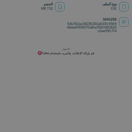
نوع الملف
الحجم
7.52 MB
EXE
SHA256
94b762ac08236340a643fc9569
48ee87496f70a81a76811462820
c0ae55fc7f4
الإشهار
قم بإزالة الإعلانات والمزيد باستخدام Turbo