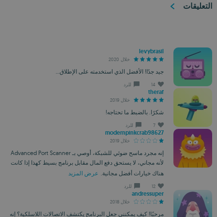
التعليقات
levybrasil
خلال 2020
جيد جدًا! الأفضل الذي استخدمته على الإطلاق...
14
للرد
theraf
خلال 2019
شكرًا. بالضبط ما تحتاجه!
7
للرد
modernpinkcrab98627
خلال 2019
إنه مجرد ماسح ضوئي للشبكة، أوصي بـ Advanced Port Scanner
لأنه مجاني، لا يستحق دفع المال مقابل برنامج بسيط كهذا إذا كانت
هناك خيارات أفضل مجانية.
عرض المزيد
12
للرد
andressuper
خلال 2018
مرحبًا! كيف يمكنني جعل البرنامج يكتشف الاتصالات اللاسلكية؟ إنه