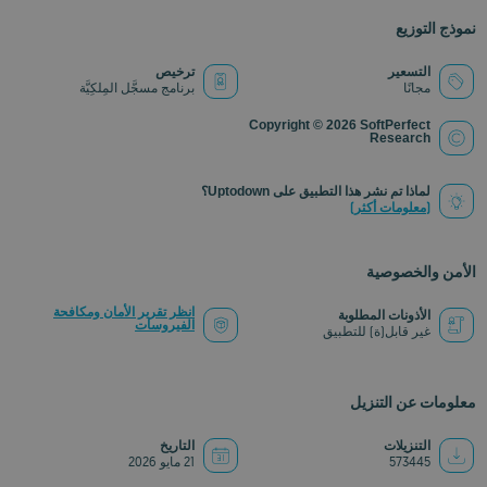
نموذج التوزيع
التسعير
ترخيص
مجانًا
برنامج مسجَّل المِلكِيَّة
Copyright © 2026 SoftPerfect
Research
لماذا تم نشر هذا التطبيق على Uptodown؟
(معلومات أكثر)
الأمن والخصوصية
انظر تقرير الأمان ومكافحة
الأذونات المطلوبة
الفيروسات
غير قابل(ة) للتطبيق
معلومات عن التنزيل
التنزيلات
التاريخ
573445
21 مايو 2026