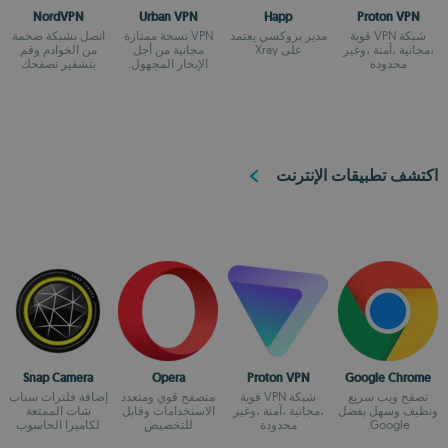
NordVPN
Urban VPN
Happ
Proton VPN
شبكة VPN قوية
مدير بروكسي يعتمد
VPN نسخة ممتازة
اتصل بشبكة ضخمة
،مجانية ،آمنة ،وغير
على Xray
مجانية من أجل
من الخوادم وقم
محدودة
الإبحار المجهول.
بتشفير تصفحك
اكتشف تطبيقات الإنترنت
Snap Camera
Opera
Proton VPN
Google Chrome
تصفح ويب سريع
شبكة VPN قوية
متصفح قوي ومتعدد
إضافة فلترات سناب
ونظيف وسهل بفضل
،مجانية ،آمنة ،وغير
الاستخدامات وقابل
شات الممتعة
Google.
محدودة
للتخصيص
لكاميرا الحاسوب
الشخصي